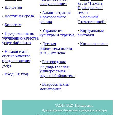
карта "Память
обслуживание»
•
Для детей
Прохоровской
•
Администрация
земли
•
Доступная среда
Прохоровского
о Великой
района
Отечественной"
•
Коллегам
•
Управление
•
Виртуальные
•
Предложения по
культуры и туризма
выставки
улучшению качества
услуг библиотек
•
Детская
•
Книжная полка
библиотека имени
•
Независимая
А.А.Лиханова
оценка качества
предоставления
•
Белгородская
услуг
государственная
универсальная
•
Вход / Выход
научная библиотека
•
Всероссийский
мониторинг
©2015-
2026 Прохоровка
Муниципальное бюджетное учреждение культуры