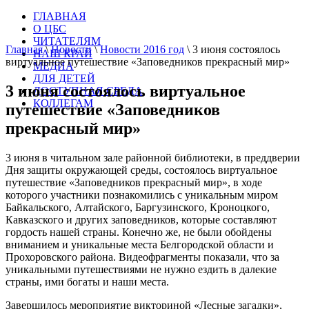
ГЛАВНАЯ
О ЦБС
ЧИТАТЕЛЯМ
Главная
\
Новости
\
Новости 2016 год
\
3 июня состоялось
НАШ КРАЙ
виртуальное путешествие «Заповедников прекрасный мир»
МЕДИА
ДЛЯ ДЕТЕЙ
3 июня состоялось виртуальное
ДОСТУПНАЯ СРЕДА
КОЛЛЕГАМ
путешествие «Заповедников
прекрасный мир»
3 июня в читальном зале районной библиотеки, в преддверии
Дня защиты окружающей среды, состоялось виртуальное
путешествие «Заповедников прекрасный мир», в ходе
которого участники познакомились с уникальным миром
Байкальского, Алтайского, Баргузинского, Кроноцкого,
Кавказского и других заповедников, которые составляют
гордость нашей страны. Конечно же, не были обойдены
вниманием и уникальные места Белгородской области и
Прохоровского района. Видеофрагменты показали, что за
уникальными путешествиями не нужно ездить в далекие
страны, ими богаты и наши места.
Завершилось мероприятие викториной «Лесные загадки»,