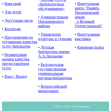
•
Наш край
•
Виртуальная
«Библиотечное
карта "Память
обслуживание»
•
Для детей
Прохоровской
•
Администрация
земли
•
Доступная среда
Прохоровского
о Великой
района
Отечественной"
•
Коллегам
•
Управление
•
Виртуальные
•
Предложения по
культуры и туризма
выставки
улучшению качества
услуг библиотек
•
Детская
•
Книжная полка
библиотека имени
•
Независимая
А.А.Лиханова
оценка качества
предоставления
•
Белгородская
услуг
государственная
универсальная
•
Вход / Выход
научная библиотека
•
Всероссийский
мониторинг
©2015-
2026 Прохоровка