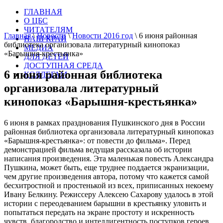
ГЛАВНАЯ
О ЦБС
ЧИТАТЕЛЯМ
Главная
\
Новости
\
Новости 2016 год
\
6 июня районная
НАШ КРАЙ
библиотека организовала литературный кинопоказ
МЕДИА
«Барышня-крестьянка»
ДЛЯ ДЕТЕЙ
ДОСТУПНАЯ СРЕДА
6 июня районная библиотека
КОЛЛЕГАМ
организовала литературный
кинопоказ «Барышня-крестьянка»
6 июня в рамках празднования Пушкинского дня в России
районная библиотека организовала литературный кинопоказ
«Барышня-крестьянка»: от повести до фильма». Перед
демонстрацией фильма ведущая рассказала об истории
написания произведения. Эта маленькая повесть Александра
Пушкина, может быть, еще труднее поддается экранизации,
чем другие произведения автора, потому что кажется самой
бесхитростной и простенькой из всех, приписанных некоему
Ивану Белкину. Режиссеру Алексею Сахарову удалось в этой
истории с переодеванием барышни в крестьянку уловить и
попытаться передать на экране простоту и искренность
чувств, благородство и интеллигентность поступков героев,