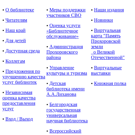
•
О библиотеке
•
Меры поддержки
•
Наши издания
участников СВО
•
Читателям
•
Новинки
•
Оценка услуги
•
Наш край
•
Виртуальная
«Библиотечное
карта "Память
обслуживание»
•
Для детей
Прохоровской
•
Администрация
земли
•
Доступная среда
Прохоровского
о Великой
района
Отечественной"
•
Коллегам
•
Управление
•
Виртуальные
•
Предложения по
культуры и туризма
выставки
улучшению качества
услуг библиотек
•
Детская
•
Книжная полка
библиотека имени
•
Независимая
А.А.Лиханова
оценка качества
предоставления
•
Белгородская
услуг
государственная
универсальная
•
Вход / Выход
научная библиотека
•
Всероссийский