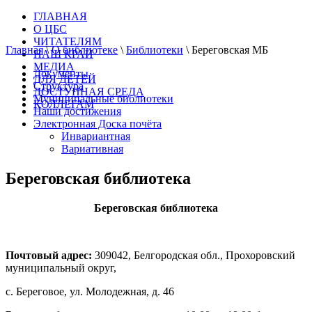
ГЛАВНАЯ
О ЦБС
ЧИТАТЕЛЯМ
Главная
\
О библиотеке
\
Библиотеки
\
Береговская МБ
НАШ КРАЙ
МЕДИА
Документы
ДЛЯ ДЕТЕЙ
Структура
ДОСТУПНАЯ СРЕДА
Муниципальные библиотеки
КОЛЛЕГАМ
Наши достижения
Электронная Доска почёта
Инвариантная
Вариативная
Береговская библиотека
Береговская библиотека
Почтовый адрес:
309042, Белгородская обл., Прохоровский
муниципальный округ,
с. Береговое, ул. Молодежная, д. 46