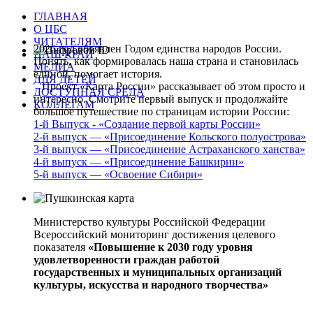
ГЛАВНАЯ
О ЦБС
ЧИТАТЕЛЯМ
2026 год объявлен Годом единства народов России.
НАШ КРАЙ
Понять, как формировалась наша страна и становилась
МЕДИА
единой, помогает история.
ДЛЯ ДЕТЕЙ
Проект «Карта России» рассказывает об этом просто и
ДОСТУПНАЯ СРЕДА
интересно. Смотрите первый выпуск и продолжайте
КОЛЛЕГАМ
большое путешествие по страницам истории России:
1-й Выпуск - «Создание первой карты России»
2-й выпуск — «Присоединение Кольского полуострова»
3-й выпуск — «Присоединение Астраханского ханства»
4-й выпуск — «Присоединение Башкирии»
5-й выпуск — «Освоение Сибири»
Министерство культуры Российской Федерации
Всероссийский мониторинг достижения целевого
показателя
«Повышение к 2030 году уровня
удовлетворенности граждан работой
государственных и муниципальных организаций
культуры, искусства и народного творчества»