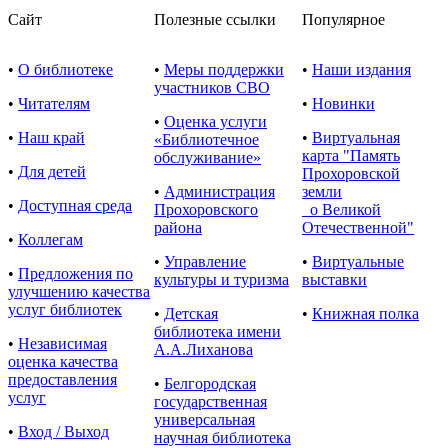
Сайт
Полезные ссылки
Популярное
•
О библиотеке
•
Меры поддержки
•
Наши издания
участников СВО
•
Читателям
•
Новинки
•
Оценка услуги
•
Наш край
•
Виртуальная
«Библиотечное
карта "Память
обслуживание»
•
Для детей
Прохоровской
•
Администрация
земли
•
Доступная среда
Прохоровского
о Великой
района
Отечественной"
•
Коллегам
•
Управление
•
Виртуальные
•
Предложения по
культуры и туризма
выставки
улучшению качества
услуг библиотек
•
Детская
•
Книжная полка
библиотека имени
•
Независимая
А.А.Лиханова
оценка качества
предоставления
•
Белгородская
услуг
государственная
универсальная
•
Вход / Выход
научная библиотека